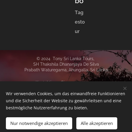
bo
Tag
esto
ur
© 2024 Tony Sri Lanka Tours,
SH Thakshila Dhananjaya De Silva
Prabath Waturegama,
Ahungalla,
Sri Lanka
Kontaktieren Sie uns:
+94 771873421
Wir verwenden Cookies, um das einwandfreie Funktionieren
info@srilankareisen.net
und die Sicherheit der Website zu gewährleitsen und eine
Facebook
bestmögliche Nutzererfahrung zu bieten.
Instagram
Cookies
Nur notwendige akzeptieren
Alle akzeptieren