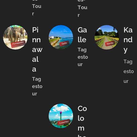
Tou
Tou
r
r
Pi
Ga
Ka
nn
lle
nd
aw
y
Tag
esto
al
Tag
ur
a
esto
Tag
ur
esto
ur
Co
lo
m