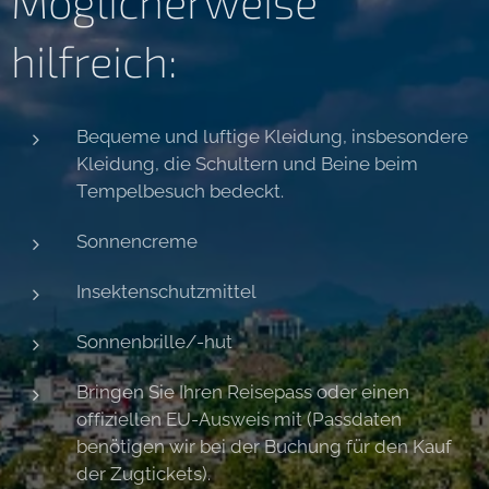
Möglicherweise
hilfreich:
Bequeme und luftige Kleidung, insbesondere
Kleidung, die Schultern und Beine beim
Tempelbesuch bedeckt.
Sonnencreme
Insektenschutzmittel
Sonnenbrille/-hut
Bringen Sie Ihren Reisepass oder einen
offiziellen EU-Ausweis mit (Passdaten
benötigen wir bei der Buchung für den Kauf
der Zugtickets).