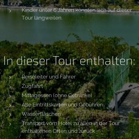
Kinder unter 6 Jahren könnten sich auf dieser
Tour langweilen.
In dieser Tour enthalten:
Reiseleiter und Fahrer
Zugfahrt
Mittagessen (ohne Getränke)
Alle Eintrittskarten und Gebühren
Wasserflaschen
Transport vom Hotel zu allen in der Tour
enthaltenen Orten und zurück