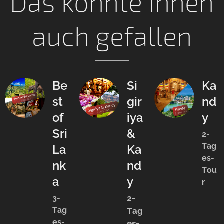
Das könnte Ihnen
auch gefallen
Be
Si
Ka
st
gir
nd
of
iya
y
Sri
&
2-
Tag
La
Ka
es-
nk
nd
Tou
a
y
r
3-
2-
Tag
Tag
es-
es-