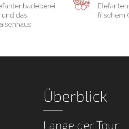
efantenbadeberei
Elefanten
 und das
frischem 
isenhaus
Überblick
Länge der Tour