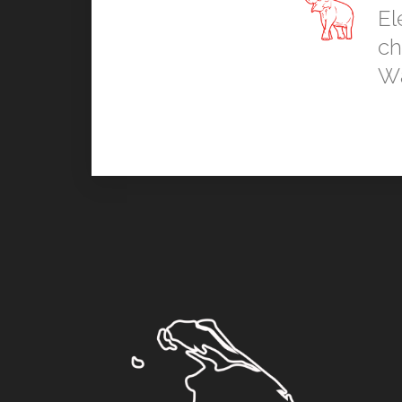
El
ch
Wa