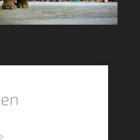
den
ie