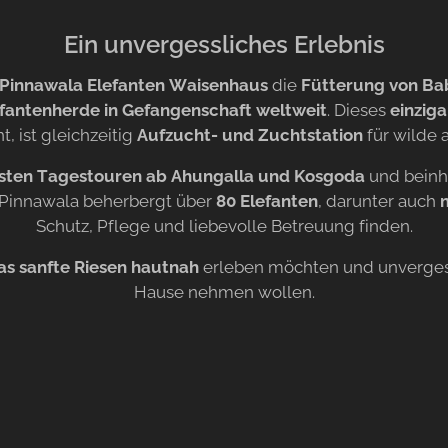
Ein unvergessliches Erlebnis
Pinnawala Elefanten Waisenhaus
die
Fütterung von Bab
fantenherde in Gefangenschaft weltweit
. Dieses
einzig
t, ist gleichzeitig
Aufzucht- und Zuchtstation
für wilde a
esten Tagestouren ab Ahungalla und Kosgoda
und beinh
 Pinnawala beherbergt über
80 Elefanten
, darunter auch
Schutz, Pflege und liebevolle Betreuung finden.
as sanfte Riesen hautnah
erleben möchten und unverges
Hause nehmen wollen.