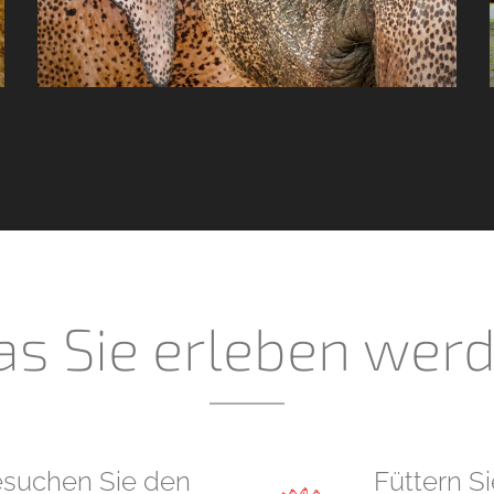
s Sie erleben wer
suchen Sie den
Füttern S