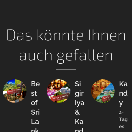
Das könnte Ihnen
auch gefallen
Be
Si
Ka
st
gir
nd
of
iya
y
Sri
&
2-
Tag
La
Ka
es-
nk
nd