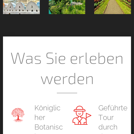
Was Sie erleben
werden
Königlic
Geführte
her
Tour
Botanisc
durch