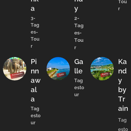
Tou
a
y
r
3-
2-
Tag
Tag
es-
es-
Tou
Tou
r
r
Pi
Ga
Ka
nn
lle
nd
aw
y
Tag
esto
al
by
ur
a
Tr
ain
Tag
esto
Tag
ur
esto