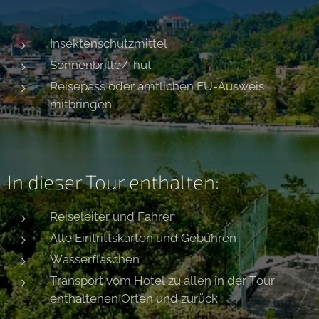
Insektenschutzmittel
Sonnenbrille/-hut
Reisepass oder amtlichen EU-Ausweis
mitbringen
In dieser Tour enthalten:
Reiseleiter und Fahrer
Alle Eintrittskarten und Gebühren
Wasserflaschen
Transport vom Hotel zu allen in der Tour
enthaltenen Orten und zurück