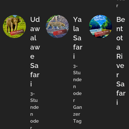
r
Ud
Ya
Be
aw
la
nt
al
Sa
ot
aw
far
a
e
i
Ri
Sa
ve
3-
Stu
far
r
nde
i
Sa
n
far
3-
ode
Stu
r
i
nde
Gan
n
zer
ode
Tag
r