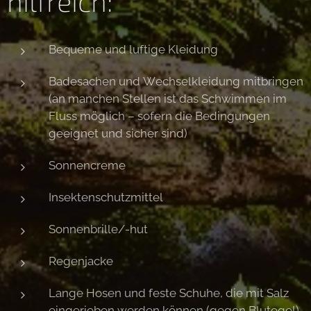
hilfreich:
Bequeme und luftige Kleidung
Badesachen und Wechselkleidung mitbringen
(an manchen Stellen ist das Schwimmen im
Fluss möglich – sofern die Bedingungen
geeignet und sicher sind)
Sonnencreme
Insektenschutzmittel
Sonnenbrille/-hut
Regenjacke
Lange Hosen und feste Schuhe, die mit Salz
eingerieben werden können (gegen Blutegel)