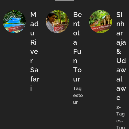
M
Be
Si
ad
nt
nh
u
ot
ar
Ri
a
aja
ve
Fu
&
r
n
Ud
Sa
To
aw
far
ur
al
i
aw
Tag
esto
e
ur
2-
Tag
es-
Tou