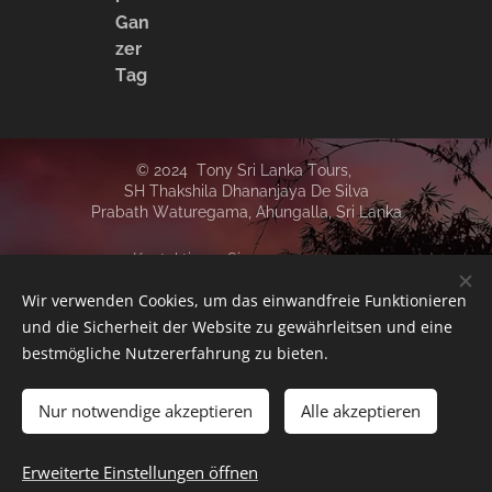
Gan
zer
Tag
© 2024 Tony Sri Lanka Tours,
SH Thakshila Dhananjaya De Silva
Prabath Waturegama,
Ahungalla,
Sri Lanka
Kontaktieren Sie uns:
+94 771873421
Wir verwenden Cookies, um das einwandfreie Funktionieren
info@srilankareisen.net
und die Sicherheit der Website zu gewährleitsen und eine
Facebook
bestmögliche Nutzererfahrung zu bieten.
Instagram
Cookies
Nur notwendige akzeptieren
Alle akzeptieren
Sprachen
Erweiterte Einstellungen öffnen
Deutsch
English