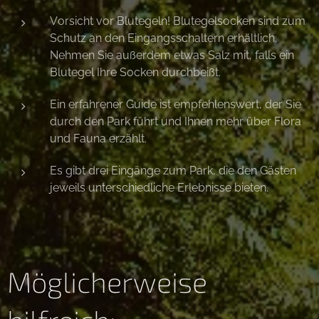
Vorsicht vor Blutegeln! Blutegelsocken sind zum
Schutz an den Eingangsschaltern erhältlich.
Nehmen Sie außerdem etwas Salz mit, falls ein
Blutegel Ihre Socken durchbeißt.
Ein erfahrener Guide ist empfehlenswert, der Sie
durch den Park führt und Ihnen mehr über Flora
und Fauna erzählt.
Es gibt drei Eingänge zum Park, die den Gästen
jeweils unterschiedliche Erlebnisse bieten.
Möglicherweise